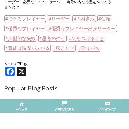
リーダーに必要なコミュニケーシ
自分の内なる壁をやぶろう
ョンとは
できるプレイヤー
リーダー
人材育成
信頼
優秀なプレイヤー
優秀なプレイヤー出身リーダー
典型的な失敗
思考のクセ
気をつけること
育成は時間がかかる
落とし穴
陥りがち
シェアする
F
X
a
c
Popular Blog Posts
e
b
HOME
SERVICES
CONTACT
o
o