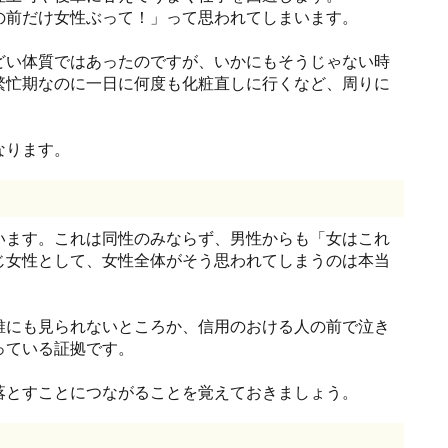
の前だけ女性ぶって！」って思われてしまいます。
どい体質ではあったのですが、いかにもそうじゃない時
繁忙期なのに一日に何度も化粧直しに行くなど、周りに
なります。
います。これは同性のみならず、男性からも「女はこれ
じ女性として、女性全体がそう思われてしまうのは本当
誰にも見られないところか、信用のおける人の前で泣き
っている証拠です。
落とすことにつながることを覚えておきましょう。