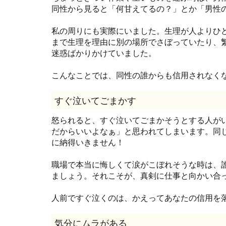
同性から見ると「何甘えてるの？」とか「男性
私の周りにも実際にいました。生理が人よりひ
まで生理を理由に別の場所でさぼっていたり、
迷惑ばかりかけていました。
こんなことでは、同性の誰からも信用されなく
すぐ泣いてごまかす
怒られると、すぐ泣いてごまかそうとする人が
だからいいよなぁ」と思われてしまいます。同
に納得いきません！
職場で本当に悔しくて涙がこぼれそうな時は、
ましょう。それこそが、真剣に仕事と向かい合
人前ですぐ泣くのは、かえってあなたの信用を
気分にムラがある