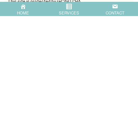
This site is protected by reCAPTCHA
and the Google
Privacy Policy
HOME
SERVICES
CONTACT
and
Terms of Service
apply.
HOME
SERVICES
COMPANY
BLOG
CONTACT
〒871-0007 大分県中津市蛎瀬770