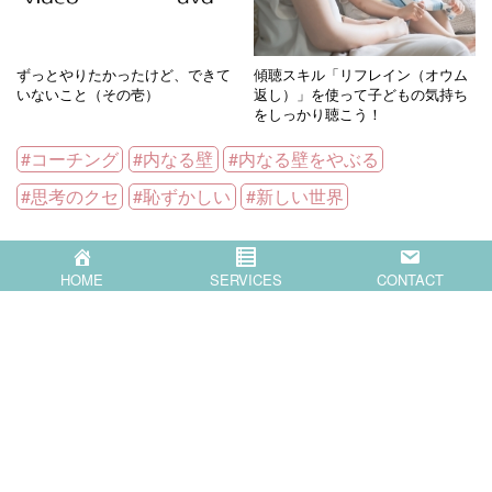
ずっとやりたかったけど、できて
傾聴スキル「リフレイン（オウム
いないこと（その壱）
返し）」を使って子どもの気持ち
をしっかり聴こう！
コーチング
内なる壁
内なる壁をやぶる
思考のクセ
恥ずかしい
新しい世界
シェアする
F
X
HOME
SERVICES
CONTACT
a
c
Popular Blog Posts
e
b
o