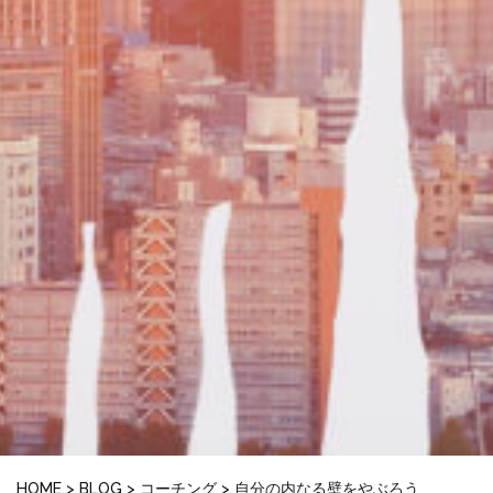
HOME
>
BLOG
>
コーチング
>
自分の内なる壁をやぶろう