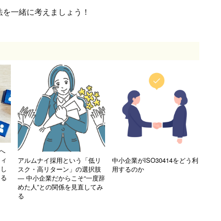
法を一緒に考えましょう！
へ
ティ
アルムナイ採用という「低リ
中小企業がISO30414をどう利
らし
スク・高リターン」の選択肢
用するのか
くる
― 中小企業だからこそ“一度辞
めた人”との関係を見直してみ
る
的資本経営
倒産
機械化
経営継続
賃上げ