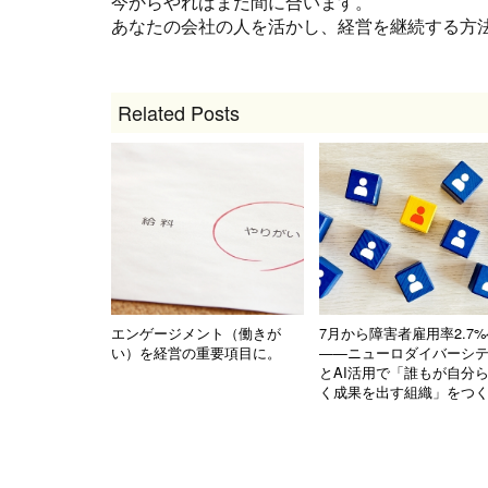
今からやればまだ間に合います。
あなたの会社の人を活かし、経営を継続する方
Related Posts
エンゲージメント（働きが
7月から障害者雇用率2.7%
い）を経営の重要項目に。
——ニューロダイバーシ
とAI活用で「誰もが自分
く成果を出す組織」をつ
AI
中小企業
人への投資
人手不足
人