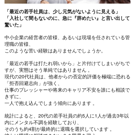
「最近の若手社員は、少し元気がないように見える」
「入社して間もないのに、急に『辞めたい』と言い出して
驚いた」
中小企業の経営者の皆様、あるいは現場を任されている管
理職の皆様、
このような苦い経験はありませんでしょうか。
「最近の若手は打たれ弱いから」と片付けてしまいがちで
すが、実態はそう単純ではありません
。
現代の20代社員は、他者からの否定的評価を極端に恐れる
「拒否回避志向」が強く、
仕事のプレッシャーや将来のキャリア不安を誰にも相談で
きずに、
一人で抱え込んでしまう傾向にあります
。
統計によると、20代の若手社員の約5人に1人が過去3年以
内にメンタル不調を経験しており、
そのうち約4割が最終的に退職を選択しています
。