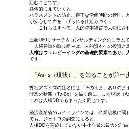
組むことです。
具体的に見ていくと、
ハラスメントの防止、適正な労働時間の管理、
が安心して声を上げられる仕組みづくり
——これらはすべて、人的資本経営で大切にさ
三菱UFJリサーチ＆コンサルティングのコラム
「人権尊重の取り組みは、人的資本への投資と
人権はウェルビーイングの基礎的要素であり、
です。
「As-Is（現状）」を知ることが第一
弊社アズイズの社名には「そのまま、ありのま
理想の状態（To-Be）を描く前に、まず現状（A
これは人権DDでもまったく同じです。
経済産業省のガイドラインでは、企業規模に関
でも、ジェトロの調査によると、
人権DDを実施していない中小企業の最大の理由