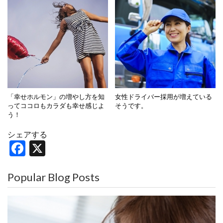
「幸せホルモン」の増やし方を知
女性ドライバー採用が増えている
ってココロもカラダも幸せ感じよ
そうです。
う！
シェアする
F
X
a
c
Popular Blog Posts
e
b