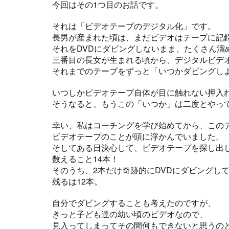
今回はその1つ目のお話です。
それは「ビデオテープのデジタル化」です。
長男が産まれた頃は、まだビデオはテープに記
それをDVDにダビングしないまま、たくさん溜
三番目の長女が生まれる頃から、デジタルビデ
それまでのテープをずっと「いつかダビングし
いつしかビデオテープ自体が目に触れない押入
そうなると、もうこの「いつか」は二度とやっ
幸い、私はコーチングを学び始めてから、この
ビデオテープのことが頭に浮かんでいました。
そしてある日決心して、ビデオテープを探し出
数えること14本！
そのうち、2本だけ奇跡的にDVDにダビングし
残るは12本。
自分でダビングすることも考えたのですが、
きっと子ども達の幼い頃のビデオなので、
見入ってしまってその間何もできないと思うの