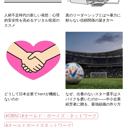
人材不足時代の新しい発想：心理
真のリーダーシップとは〜暴力に
的安全性を高めるデジタル投資の
頼らない信頼関係の築き方〜
ススメ
どうして日本企業で1on1が機能し
なぜ、出番のないスター選手はス
ないのか
パイクを磨いたのか——中小企業
経営者に贈る、最強組織の作り方
OBN
オールド・ボーイズ・ネットワーク
オールドボーイズネットワーク