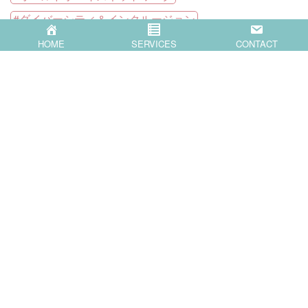
ダイバーシティ＆インクルージョン
女性のキャリアアップ
女性活躍推進
HOME
SERVICES
CONTACT
心理的安全性
阻む要因
シェアする
F
X
a
c
Popular Blog Posts
e
b
o
o
k