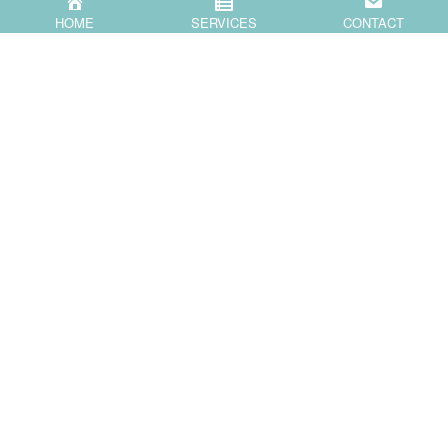
正規雇用
生涯子どもなし
生涯無子率
親の成長
HOME
SERVICES
CONTACT
道
非正規雇用
シェアする
F
X
a
c
Popular Blog Posts
e
b
o
o
k