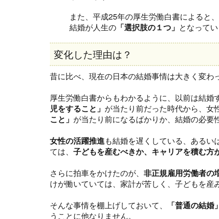
また、平成25年の厚生労働白書によると、
結婚が人生の
「選択肢の１つ」
となってい
変化した理由は？
昔に比べ、現在の日本の結婚事情は大きく変わ
厚生労働白書からもわかるように、以前は結婚
児をすること」
が当たり前だった時代から、女
こと」
が当たり前になるばかりか、結婚の必要
女性の活躍推進
も結婚を遅くしている、あるい
ては、
子どもを産むべきか、キャリアを積む方
さらに拍車をかけたのが、
非正規雇用労働者の
けが働いていては、家計が苦しく、子どもを産
そんな事情を棚上げしておいて、
「普通の結婚
うことに他なりません。