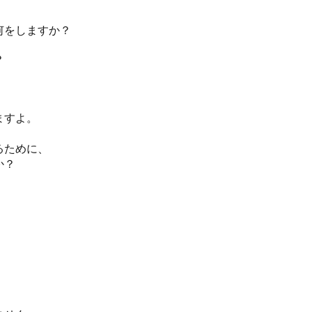
何をしますか？
？
ますよ。
るために、
か？
。