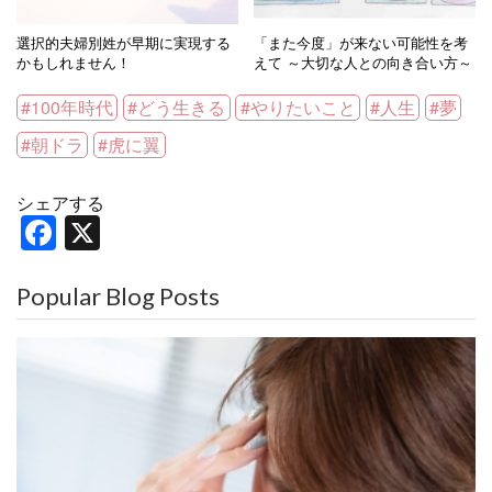
選択的夫婦別姓が早期に実現する
「また今度」が来ない可能性を考
かもしれません！
えて ～大切な人との向き合い方～
100年時代
どう生きる
やりたいこと
人生
夢
朝ドラ
虎に翼
シェアする
F
X
a
c
Popular Blog Posts
e
b
o
o
k