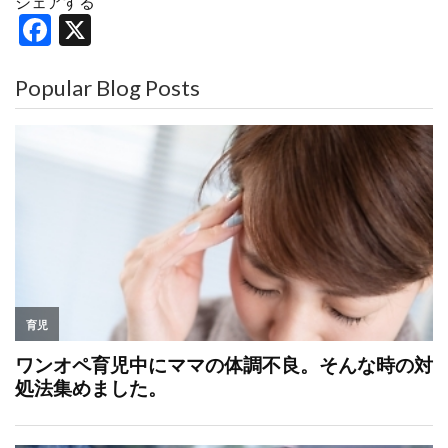
シェアする
F
X
a
c
Popular Blog Posts
e
b
o
o
k