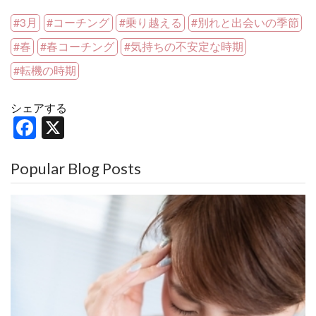
3月
コーチング
乗り越える
別れと出会いの季節
春
春コーチング
気持ちの不安定な時期
転機の時期
シェアする
F
X
a
c
Popular Blog Posts
e
b
o
o
k