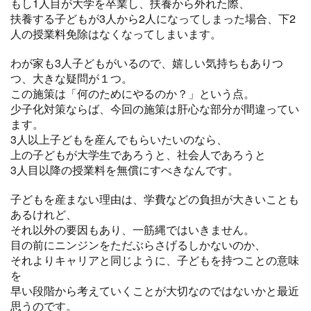
もし1人目が大学を卒業し、扶養から外れた際、
扶養する子どもが3人から2人になってしまった場合、下2
人の授業料免除はなくなってしまいます。
わが家も3人子どもがいるので、嬉しい気持ちもありつ
つ、大きな疑問が１つ。
この施策は「何のためにやるのか？」という点。
少子化対策ならば、今回の施策は肝心な部分が間違ってい
ます。
3人以上子どもを産んでもらいたいのなら、
上の子どもが大学生であろうと、社会人であろうと
3人目以降の授業料を無償にすべきなんです。
子どもを産まない理由は、学費などの負担が大きいことも
あるけれど、
それ以外の要因もあり、一筋縄ではいきません。
目の前にニンジンをただぶらさげるしかないのか、
それよりキャリアと同じように、子どもを持つことの意味
を
早い段階から考えていくことが大切なのではないかと最近
思うのです。