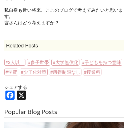
私自身も近い将来、ここのブログで考えてみたいと思いま
す。
皆さんはどう考えますか？
Related Posts
3人以上
多子世帯
大学無償化
子どもを持つ意味
学費
少子化対策
所得制限なし
授業料
シェアする
F
X
a
c
Popular Blog Posts
e