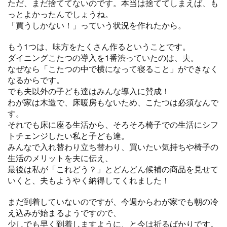
ただ、まだ捨ててないのです。本当は捨ててしまえば、も
っとよかったんでしょうね。
「買うしかない！」っていう状況を作れたから。
もう1つは、味方をたくさん作るということです。
ダイニングこたつの導入を1番渋っていたのは、夫。
なぜなら「こたつの中で横になって寝ること」ができなく
なるからです。
でも夫以外の子ども達はみんな導入に賛成！
わが家は木造で、床暖房もないため、こたつは必須なんで
す。
それでも床に座る生活から、そろそろ椅子での生活にシフ
トチェンジしたい私と子ども達。
みんなで入れ替わり立ち替わり、買いたい気持ちや椅子の
生活のメリットを夫に伝え、
最後は私が「これどう？」とどんどん候補の商品を見せて
いくと、夫もようやく納得してくれました！
まだ到着していないのですが、今週からわが家でも朝の冷
え込みが始まるようですので、
少しでも早く到着しますように、と今は祈るばかりです。