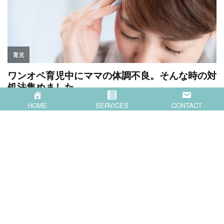
o
k
HOME
SERVICES
CONTACT