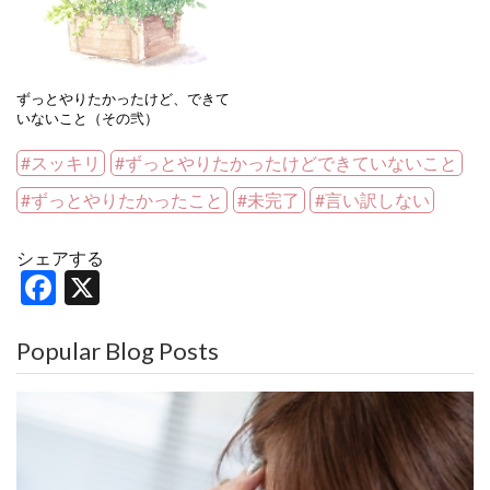
ずっとやりたかったけど、できて
いないこと（その弐）
スッキリ
ずっとやりたかったけどできていないこと
ずっとやりたかったこと
未完了
言い訳しない
シェアする
F
X
a
c
Popular Blog Posts
e
b
o