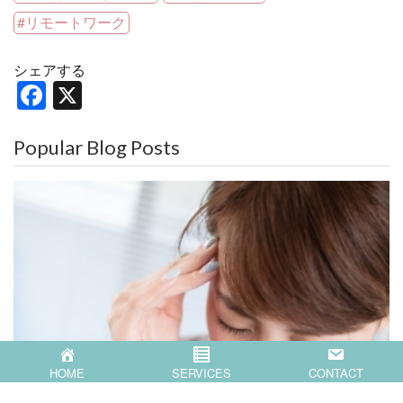
リモートワーク
シェアする
F
X
a
c
Popular Blog Posts
e
b
o
o
k
HOME
SERVICES
CONTACT