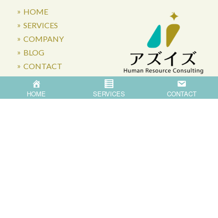
HOME
SERVICES
COMPANY
BLOG
CONTACT
HOME
SERVICES
CONTACT
〒871-0007 大分県中津市蛎瀬770
Privacy Policy
©
2026
Asis Co.,Ltd.
All Rights Reserved.