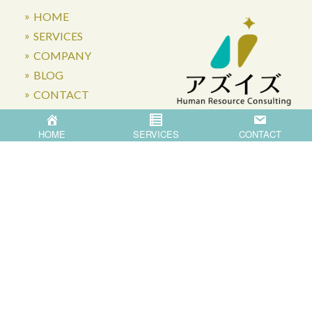
HOME
SERVICES
COMPANY
BLOG
CONTACT
HOME
SERVICES
CONTACT
〒871-0007 大分県中津市蛎瀬770
Privacy Policy
©
2026
Asis Co.,Ltd.
All Rights Reserved.