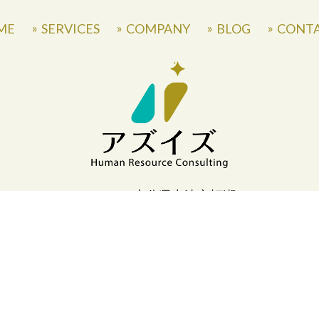
ME
SERVICES
COMPANY
BLOG
CONT
〒871-0007 大分県中津市蛎瀬770
» Privacy Policy