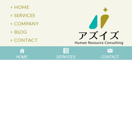
HOME
SERVICES
COMPANY
BLOG
CONTACT
HOME
SERVICES
CONTACT
〒871-0007 大分県中津市蛎瀬770
Privacy Policy
©
2026
Asis Co.,Ltd.
All Rights Reserved.