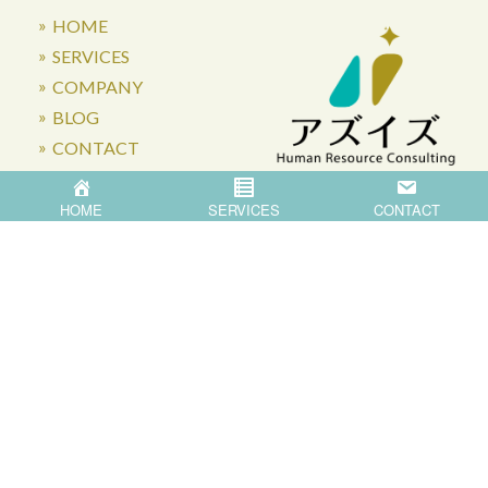
HOME
SERVICES
COMPANY
BLOG
CONTACT
HOME
SERVICES
CONTACT
〒871-0007 大分県中津市蛎瀬770
Privacy Policy
©
2026
Asis Co.,Ltd.
All Rights Reserved.