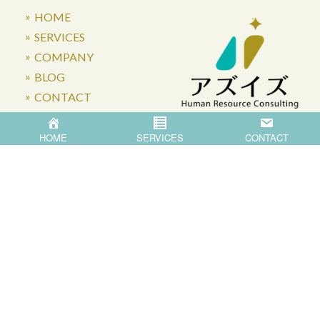
HOME
SERVICES
COMPANY
BLOG
CONTACT
HOME
SERVICES
CONTACT
〒871-0007 大分県中津市蛎瀬770
Privacy Policy
©
2026
Asis Co.,Ltd.
All Rights Reserved.