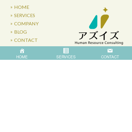
HOME
SERVICES
COMPANY
BLOG
CONTACT
HOME
SERVICES
CONTACT
〒871-0007 大分県中津市蛎瀬770
Privacy Policy
©
2026
Asis Co.,Ltd.
All Rights Reserved.