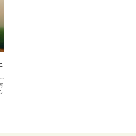
こ
何
ら