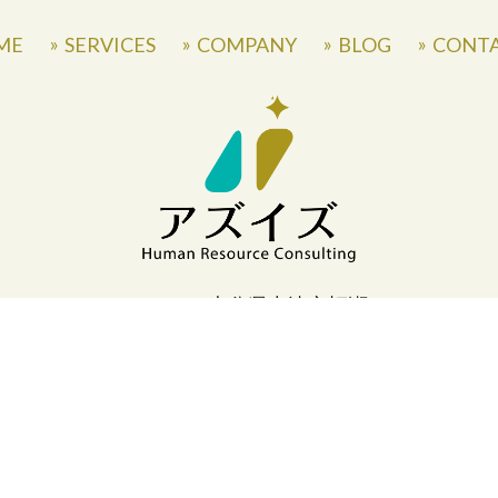
ME
SERVICES
COMPANY
BLOG
CONT
〒871-0007 大分県中津市蛎瀬770
» Privacy Policy