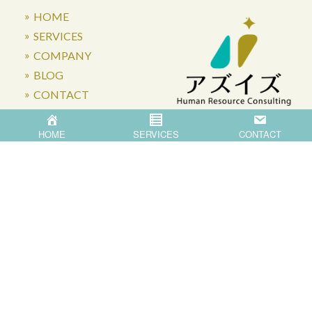
HOME
SERVICES
COMPANY
BLOG
CONTACT
HOME
SERVICES
CONTACT
〒871-0007 大分県中津市蛎瀬770
Privacy Policy
©
2026
Asis Co.,Ltd.
All Rights Reserved.