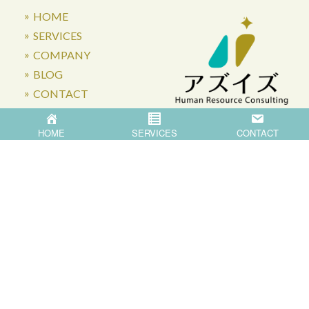
HOME
SERVICES
COMPANY
BLOG
CONTACT
HOME
SERVICES
CONTACT
〒871-0007 大分県中津市蛎瀬770
Privacy Policy
©
2026
Asis Co.,Ltd.
All Rights Reserved.