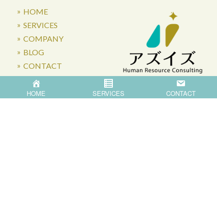
HOME
SERVICES
COMPANY
BLOG
CONTACT
HOME
SERVICES
CONTACT
〒871-0007 大分県中津市蛎瀬770
Privacy Policy
©
2026
Asis Co.,Ltd.
All Rights Reserved.