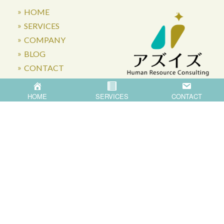
HOME
SERVICES
COMPANY
BLOG
CONTACT
HOME
SERVICES
CONTACT
〒871-0007 大分県中津市蛎瀬770
Privacy Policy
©
2026
Asis Co.,Ltd.
All Rights Reserved.