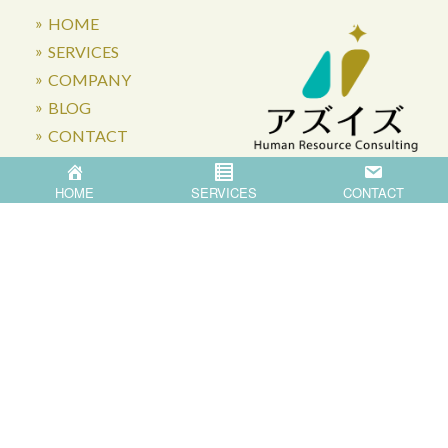
HOME
SERVICES
COMPANY
BLOG
CONTACT
HOME
SERVICES
CONTACT
〒871-0007 大分県中津市蛎瀬770
Privacy Policy
©
2026
Asis Co.,Ltd.
All Rights Reserved.