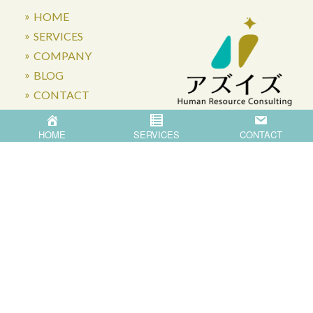
HOME
SERVICES
COMPANY
BLOG
CONTACT
HOME
SERVICES
CONTACT
〒871-0007 大分県中津市蛎瀬770
Privacy Policy
©
2026
Asis Co.,Ltd.
All Rights Reserved.