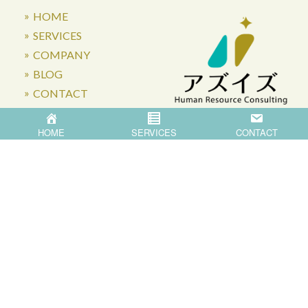
HOME
SERVICES
COMPANY
BLOG
CONTACT
HOME
SERVICES
CONTACT
〒871-0007 大分県中津市蛎瀬770
Privacy Policy
©
2026
Asis Co.,Ltd.
All Rights Reserved.