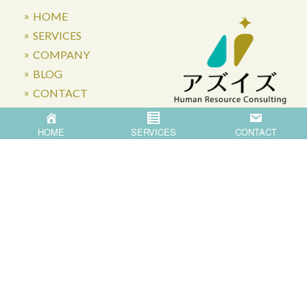
HOME
SERVICES
COMPANY
BLOG
CONTACT
HOME
SERVICES
CONTACT
〒871-0007 大分県中津市蛎瀬770
Privacy Policy
©
2026
Asis Co.,Ltd.
All Rights Reserved.