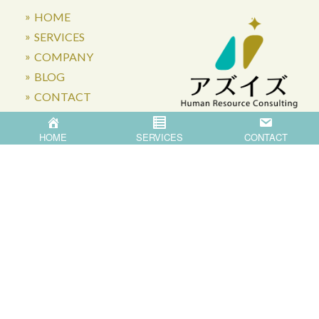
HOME
SERVICES
COMPANY
BLOG
CONTACT
HOME
SERVICES
CONTACT
〒871-0007 大分県中津市蛎瀬770
Privacy Policy
©
2026
Asis Co.,Ltd.
All Rights Reserved.