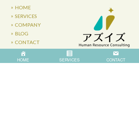
HOME
SERVICES
COMPANY
BLOG
CONTACT
HOME
SERVICES
CONTACT
〒871-0007 大分県中津市蛎瀬770
Privacy Policy
©
2026
Asis Co.,Ltd.
All Rights Reserved.