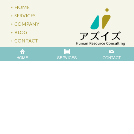
HOME
SERVICES
COMPANY
BLOG
CONTACT
HOME
SERVICES
CONTACT
〒871-0007 大分県中津市蛎瀬770
Privacy Policy
©
2026
Asis Co.,Ltd.
All Rights Reserved.