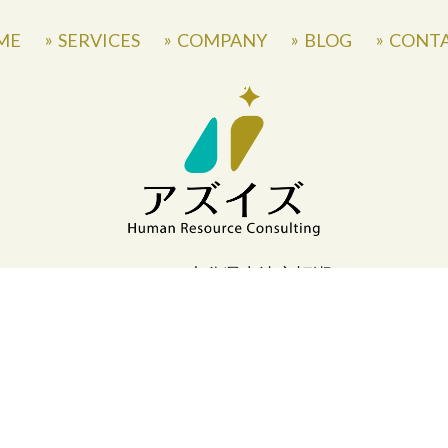
ME
SERVICES
COMPANY
BLOG
CONT
〒871-0007 大分県中津市蛎瀬770
» Privacy Policy