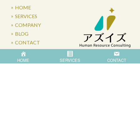
HOME
SERVICES
COMPANY
BLOG
CONTACT
HOME
SERVICES
CONTACT
〒871-0007 大分県中津市蛎瀬770
Privacy Policy
©
2026
Asis Co.,Ltd.
All Rights Reserved.