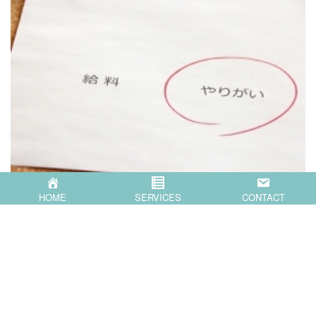
2024-11-07
経営
HOME
SERVICES
CONTACT
エンゲージメント（働きがい）を経営の重要項目に。
「離職が多い」「定着率が低い」この問題でお悩みの企業
は少なくないはずです。 以前からお伝えしていますが、
少し前までは「働きやすさ」 …
Read more