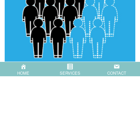
2024-12-03
経営
HOME
SERVICES
CONTACT
企業が今やるべきこと
少子高齢化、人口減少がもはやすぐ目の前に見えているの
に、 その対策をしていない企業が多すぎると感じていま
す。 自社の環境は今後変化 …
Read more