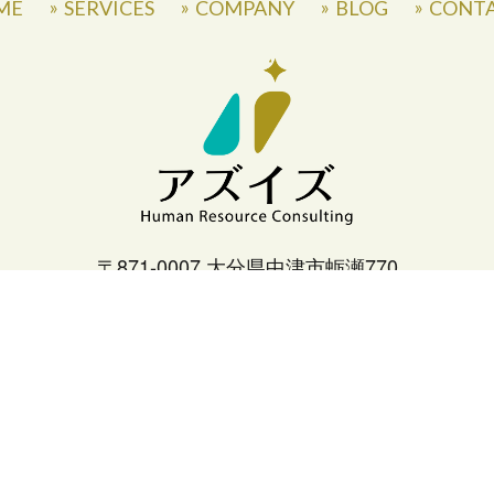
ME
SERVICES
COMPANY
BLOG
CONT
〒871-0007 大分県中津市蛎瀬770
» Privacy Policy
©
2026
Asis Co.,Ltd.
All Rights Reserved.