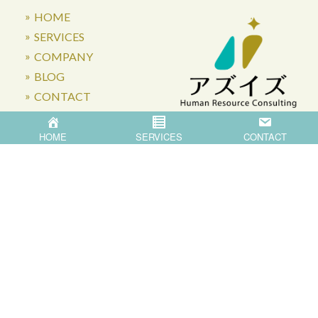
HOME
SERVICES
COMPANY
BLOG
CONTACT
HOME
SERVICES
CONTACT
〒871-0007 大分県中津市蛎瀬770
Privacy Policy
©
2026
Asis Co.,Ltd.
All Rights Reserved.