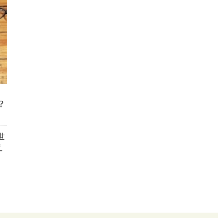
？
世
え