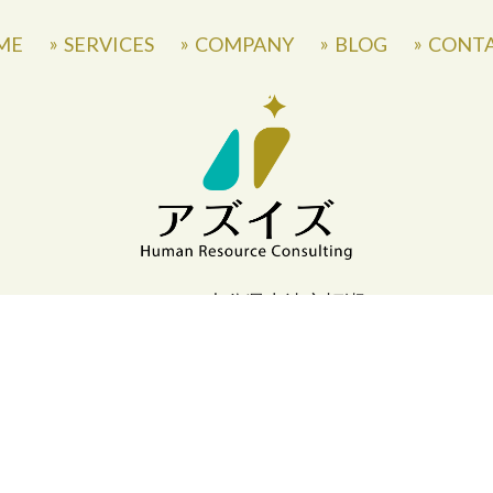
ME
SERVICES
COMPANY
BLOG
CONT
〒871-0007 大分県中津市蛎瀬770
» Privacy Policy