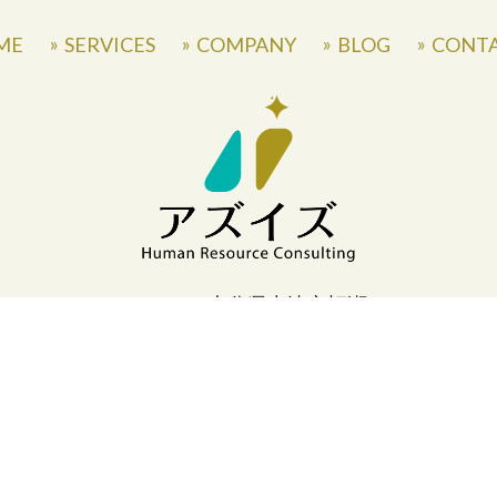
ME
SERVICES
COMPANY
BLOG
CONT
〒871-0007 大分県中津市蛎瀬770
» Privacy Policy