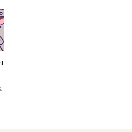
司
、
観