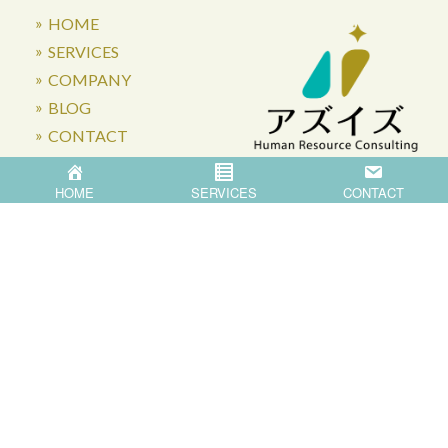
HOME
SERVICES
COMPANY
BLOG
CONTACT
HOME
SERVICES
CONTACT
〒871-0007 大分県中津市蛎瀬770
Privacy Policy
©
2026
Asis Co.,Ltd.
All Rights Reserved.