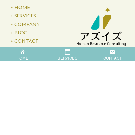
HOME
SERVICES
COMPANY
BLOG
CONTACT
HOME
SERVICES
CONTACT
〒871-0007 大分県中津市蛎瀬770
Privacy Policy
©
2026
Asis Co.,Ltd.
All Rights Reserved.