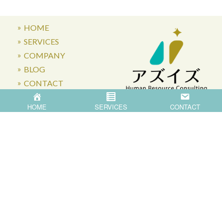
HOME
SERVICES
COMPANY
BLOG
CONTACT
HOME
SERVICES
CONTACT
〒871-0007 大分県中津市蛎瀬770
Privacy Policy
©
2026
Asis Co.,Ltd.
All Rights Reserved.