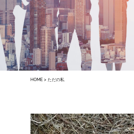
HOME
>
ただの私