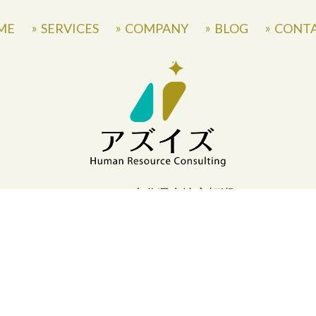
ME
SERVICES
COMPANY
BLOG
CONT
〒871-0007 大分県中津市蛎瀬770
» Privacy Policy